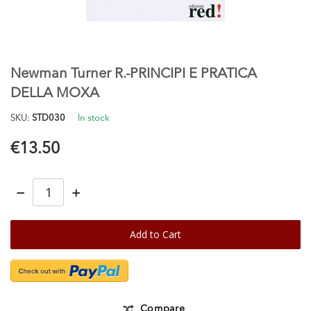
Skip
to
the
Newman Turner R.-PRINCIPI E PRATICA
beginning
of
DELLA MOXA
the
images
SKU
STD030
In stock
gallery
€13.50
−
+
Add to Cart
Compare