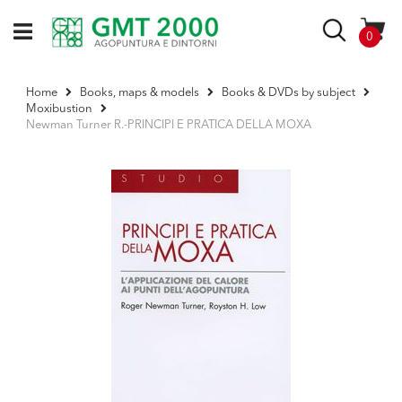
Skip
to
Search
items
0
Content
Home
Books, maps & models
Books & DVDs by subject
Moxibustion
Newman Turner R.-PRINCIPI E PRATICA DELLA MOXA
Skip
to
the
end
of
the
images
gallery