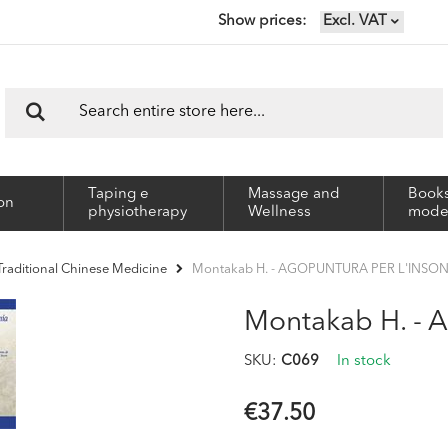
Show prices
Excl. VAT
Search
Search
Taping e
Massage and
Books
on
physiotherapy
Wellness
mode
Montakab H. - AGOPUNTURA PER L'INSO
Traditional Chinese Medicine
Montakab H. -
SKU
C069
In stock
€37.50