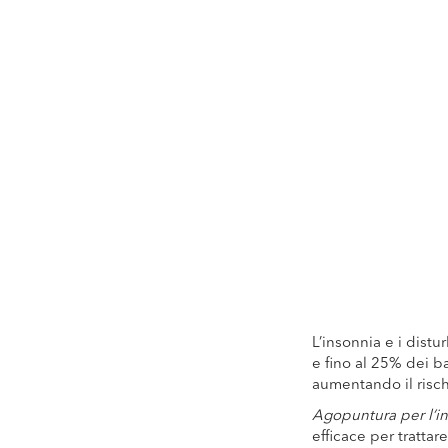
to
the
beginning
of
the
images
gallery
L’insonnia e i distu
e fino al 25% dei b
aumentando il rischi
Agopuntura per l’i
efficace per tratta