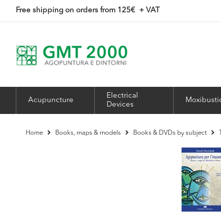
Skip
Free shipping on orders from 125
€ + VAT
to
Content
Electrical
Acupuncture
Moxibusti
Devices
Home
Books, maps & models
Books & DVDs by subject
Skip
to
the
end
of
the
images
gallery
Skip