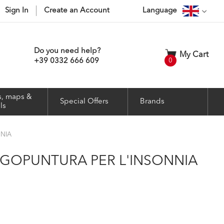
Sign In
Create an Account
Language
Do you need help?
My Cart
items
+39 0332 666 609
0
, maps &
Special Offers
Brands
ls
NNIA
 AGOPUNTURA PER L'INSONNIA