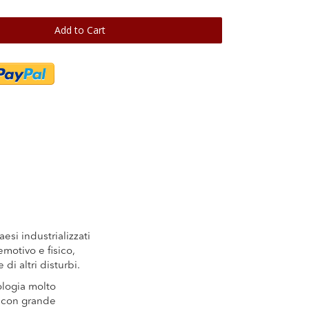
Add to Cart
esi industrializzati
motivo e fisico,
di altri disturbi.
logia molto
a con grande