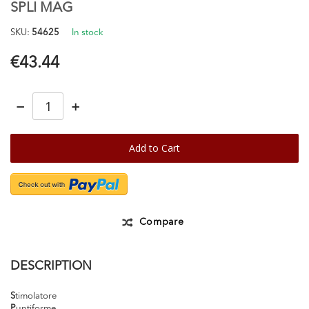
SPLI MAG
beginning
of
SKU
54625
In stock
the
images
€43.44
gallery
−
+
Add to Cart
Compare
DESCRIPTION
S
timolatore
P
untiforme