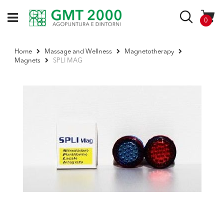
Skip
to
Search
items
0
Content
Home
Massage and Wellness
Magnetotherapy
SPLI MAG
Magnets
Skip
to
the
end
of
the
images
gallery
Skip
to
the