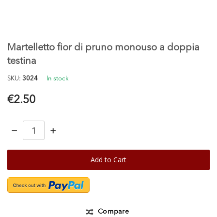
Skip
to
the
Martelletto fior di pruno monouso a doppia
beginning
of
testina
the
images
SKU
3024
In stock
gallery
€2.50
−
+
Add to Cart
Compare