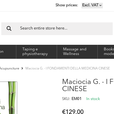
Show prices
Excl. VAT
Search
Search
Taping e
Massage and
Books
on
physiotherapy
Wellness
mode
Maciocia G. - I FONDAMENTI DELLA MEDICINA CINESE
Acupuncture
Maciocia G. -
CINESE
SKU
EM01
In stock
€129.00