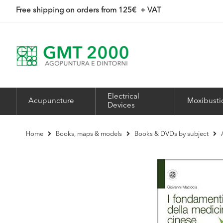
Skip
Free shipping on orders from 125
€ + VAT
to
Content
Electrical
Acupuncture
Moxibusti
Devices
Home
Books, maps & models
Books & DVDs by subject
Skip
to
the
end
of
the
images
gallery