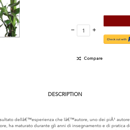
−
+
Compare
DESCRIPTION
risultato dellâ€™esperienza che lâ€™autore, uno dei piÃ¹ autorev
tore, ha maturato durante gli anni di insegnamento e di pratica 