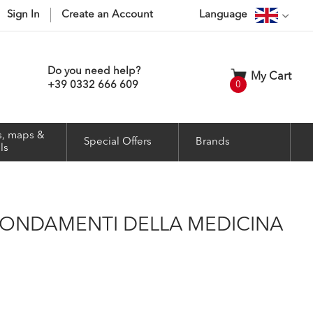
Sign In
Create an Account
Language
Do you need help?
My Cart
items
+39 0332 666 609
0
, maps &
Special Offers
Brands
ls
 I FONDAMENTI DELLA MEDICINA