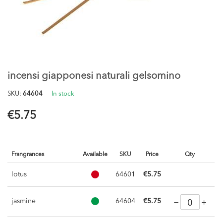
Skip
to
the
incensi giapponesi naturali gelsomino
beginning
of
SKU
64604
In stock
the
images
€5.75
gallery
Frangrances
Available
SKU
Price
Qty
lotus
64601
€5.75
jasmine
64604
€5.75