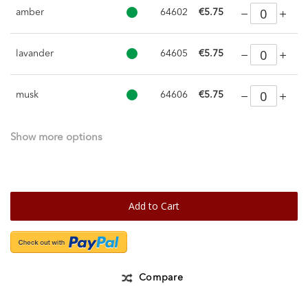
amber
64602
€5.75
lavander
64605
€5.75
musk
64606
€5.75
Show more options
Add to Cart
Compare